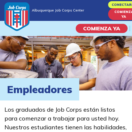
Skip
CONECTAR
Albuquerque Job Corps Center
to
COMIENZ
Albuquerque Job Corps Center
YA
main
content
COMIENZA YA
Programas
Vida En El Campus Universita
Habilidades académicas
Empleadores
Viaje de la carrera
Los graduados de Job Corps están listos
Estudiar
para comenzar a trabajar para usted hoy.
Nuestros estudiantes tienen las habilidades,
Programas de Entrenamient