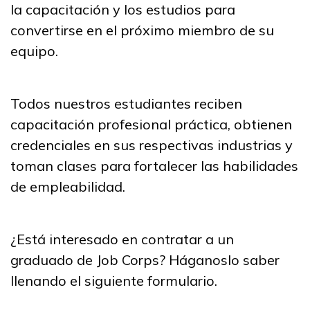
la capacitación y los estudios para
Administración de oficina
convertirse en el próximo miembro de su
Carpintería, Pre pasantía
equipo.
Electricidad, Pre pasantía
Todos nuestros estudiantes reciben
Instalador avanzado de sist
capacitación profesional práctica, obtienen
solares fotovoltaicos (SF) y
credenciales en sus respectivas industrias y
térmicos
toman clases para fortalecer las habilidades
Ver más ...
de empleabilidad.
Aprender más
¿Está interesado en contratar a un
graduado de Job Corps? Háganoslo saber
Estudiantes
llenando el siguiente formulario.
Padres/Influenciadores