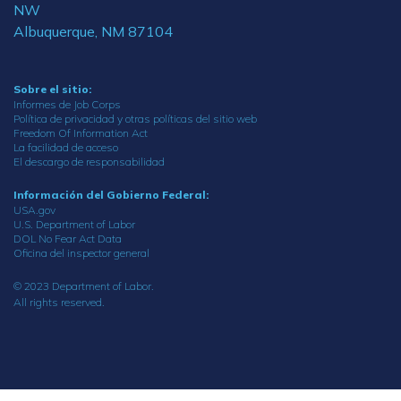
NW
Albuquerque, NM 87104
Sobre el sitio:
Informes de Job Corps
Política de privacidad y otras políticas del sitio web
Freedom Of Information Act
La facilidad de acceso
El descargo de responsabilidad
Información del Gobierno Federal:
USA.gov
U.S. Department of Labor
DOL No Fear Act Data
Oficina del inspector general
© 2023 Department of Labor.
All rights reserved.