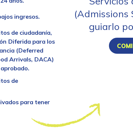
Servicios
 24 años.
(Admissions 
ajos ingresos.
guiarlo po
itos de ciudadanía,
ión Diferida para los
COMI
fancia (Deferred
ood Arrivals, DACA)
 aprobado.
itos de
tivados para tener