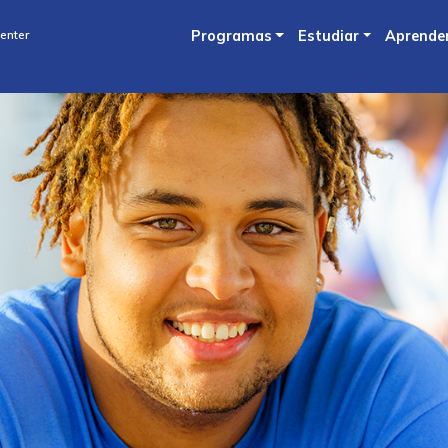
Skip
enter
Programas
Estudiar
Aprende
to
main
content