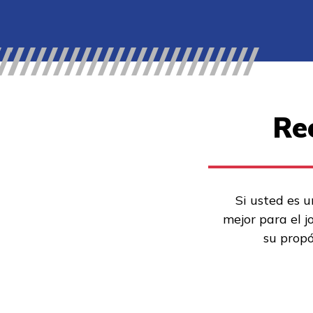
Re
Si usted es u
mejor para el j
su propó