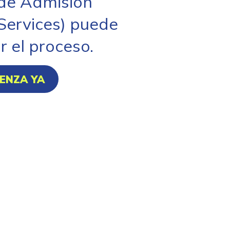
 de Admisión
Services) puede
r el proceso.
ENZA YA